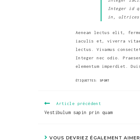
Integer laci
Integer id q
in, ultrices
Aenean lectus elit, ferm
iaculis et, viverra vita
lectus. Vivamus consecte
Integer nec odio. Praese
elementum imperdiet. Dui
ÉTIQUETTES
:
SPORT
Article précédent
Vestibulum sapin prin quam
VOUS DEVRIEZ ÉGALEMENT AIME