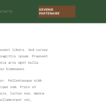
DEVENIR
NTACTS
PARTENAIRE
aesent libero. Sed cursus
 sagittis ipsum. Praesent
inia arcu eget nulla.
tos himenaeos.
tor. Pellentesque nibh.
tique sem. Proin ut
quis, luctus non, massa.
 ullamcorper vel,