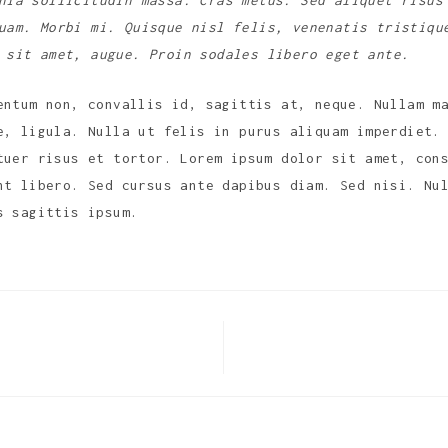
nia sollicitudin massa. Cras metus. Sed aliquet risus
uam. Morbi mi. Quisque nisl felis, venenatis tristiqu
 sit amet, augue. Proin sodales libero eget ante.
entum non, convallis id, sagittis at, neque. Nullam m
e, ligula. Nulla ut felis in purus aliquam imperdiet.
tuer risus et tortor. Lorem ipsum dolor sit amet, con
nt libero. Sed cursus ante dapibus diam. Sed nisi. Nu
s sagittis ipsum.
R