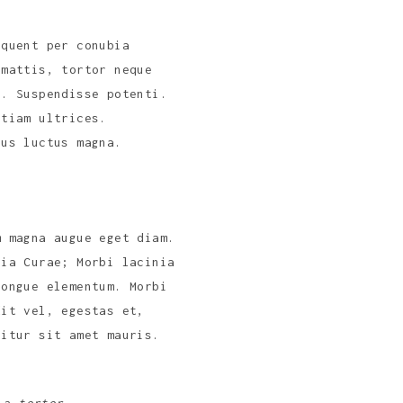
rquent per conubia
 mattis, tortor neque
a. Suspendisse potenti.
Etiam ultrices.
cus luctus magna.
m magna augue eget diam.
lia Curae; Morbi lacinia
congue elementum. Morbi
dit vel, egestas et,
bitur sit amet mauris.