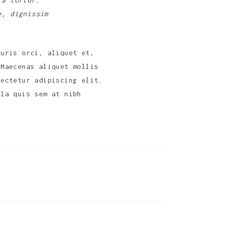
 a tortor.
e, dignissim
auris orci, aliquet et,
 Maecenas aliquet mollis
sectetur adipiscing elit.
lla quis sem at nibh