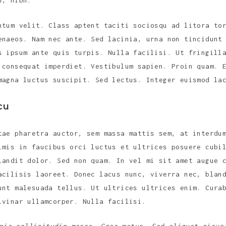
n, nibh.
ntum velit. Class aptent taciti sociosqu ad litora to
enaeos. Nam nec ante. Sed lacinia, urna non tincidunt
s ipsum ante quis turpis. Nulla facilisi. Ut fringill
 consequat imperdiet. Vestibulum sapien. Proin quam. 
magna luctus suscipit. Sed lectus. Integer euismod la
cu
tae pharetra auctor, sem massa mattis sem, at interdu
imis in faucibus orci luctus et ultrices posuere cubi
landit dolor. Sed non quam. In vel mi sit amet augue 
acilisis laoreet. Donec lacus nunc, viverra nec, blan
unt malesuada tellus. Ut ultrices ultrices enim. Cura
lvinar ullamcorper. Nulla facilisi.