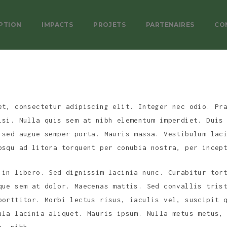
PTION
IMPACTS
PROJETS
PARTENAIRES
CO
et, consectetur adipiscing elit. Integer nec odio. Pr
isi. Nulla quis sem at nibh elementum imperdiet. Duis
 sed augue semper porta. Mauris massa. Vestibulum lac
osqu ad litora torquent per conubia nostra, per incep
 in libero. Sed dignissim lacinia nunc. Curabitur tor
que sem at dolor. Maecenas mattis. Sed convallis tris
porttitor. Morbi lectus risus, iaculis vel, suscipit 
ula lacinia aliquet. Mauris ipsum. Nulla metus metus,