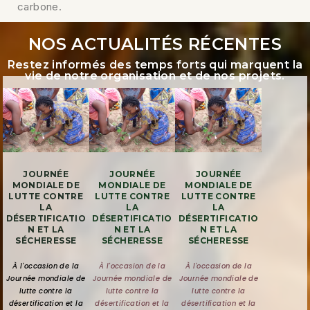
carbone.
NOS ACTUALITÉS RÉCENTES
Restez informés des temps forts qui marquent la
vie de notre organisation et de nos projets.
JOURNÉE
JOURNÉE
JOURNÉE
MONDIALE DE
MONDIALE DE
MONDIALE DE
LUTTE CONTRE
LUTTE CONTRE
LUTTE CONTRE
LA
LA
LA
DÉSERTIFICATIO
DÉSERTIFICATIO
DÉSERTIFICATIO
N ET LA
N ET LA
N ET LA
SÉCHERESSE
SÉCHERESSE
SÉCHERESSE
À l'occasion de la
À l'occasion de la
À l'occasion de la
Journée mondiale de
Journée mondiale de
Journée mondiale de
lutte contre la
lutte contre la
lutte contre la
désertification et la
désertification et la
désertification et la