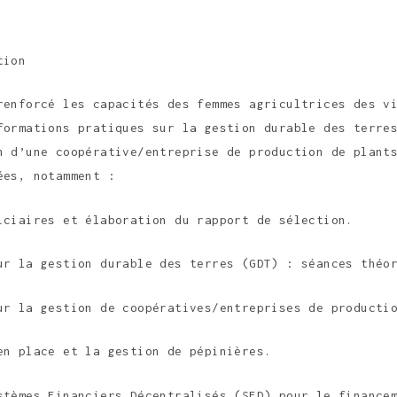
tion
renforcé les capacités des femmes agricultrices des v
formations pratiques sur la gestion durable des terre
n d’une coopérative/entreprise de production de plant
ées, notamment :
iciaires et élaboration du rapport de sélection.
ur la gestion durable des terres (GDT) : séances théo
ur la gestion de coopératives/entreprises de producti
en place et la gestion de pépinières.
stèmes Financiers Décentralisés (SFD) pour le finance