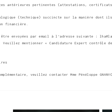
ces antérieures pertinentes (attestations, certificat
ologique (technique) succincte sur la manière dont il
on financière.
 être envoyées par email à l’adresse suivante : lha@l
. Veuillez mentionner « Candidature Expert contrôle d
ires
omplémentaire, veuillez contacter Mme Pénéloppe GNANV
R