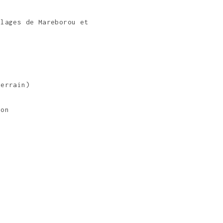
llages de Mareborou et
terrain)
ion