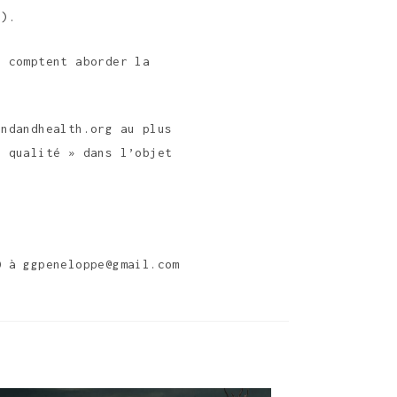
s).
s comptent aborder la
andandhealth.org au plus
e qualité » dans l’objet
O à ggpeneloppe@gmail.com