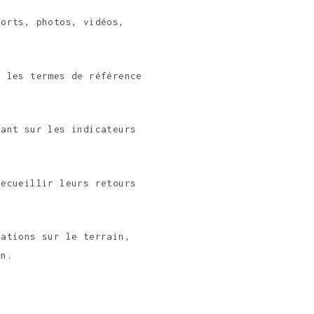
ports, photos, vidéos,
s les termes de référence
yant sur les indicateurs
recueillir leurs retours
rations sur le terrain,
on.