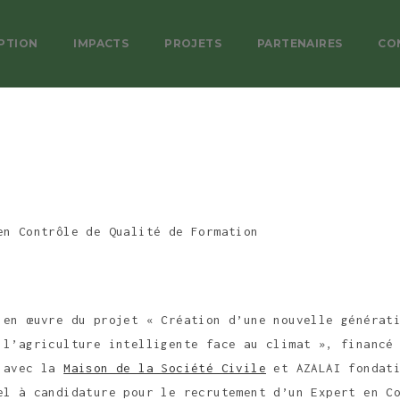
PTION
IMPACTS
PROJETS
PARTENAIRES
CO
en Contrôle de Qualité de Formation
 en œuvre du projet « Création d’une nouvelle générat
 l’agriculture intelligente face au climat », financ
t avec la
Maison de la Société Civile
et AZALAI fondati
el à candidature pour le recrutement d’un Expert en
C