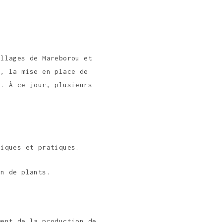
illages de Mareborou et
s, la mise en place de
s. À ce jour, plusieurs
riques et pratiques.
on de plants.
ment de la production de