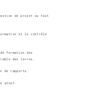
gestion de projet ou tout
formation et le contrôle
 de formation des
urable des terres.
on de rapports.
un atout.