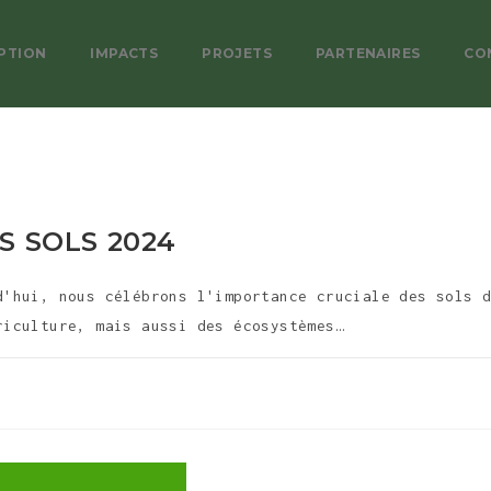
PTION
IMPACTS
PROJETS
PARTENAIRES
CO
S SOLS 2024
d'hui, nous célébrons l'importance cruciale des sols 
riculture, mais aussi des écosystèmes…